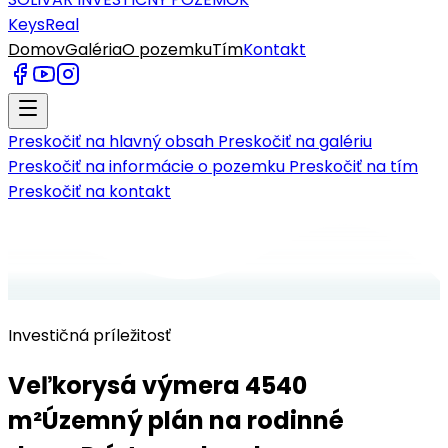
KeysReal
Domov
Galéria
O pozemku
Tím
Kontakt
Preskočiť na hlavný obsah
Preskočiť na galériu
Preskočiť na informácie o pozemku
Preskočiť na tím
Preskočiť na kontakt
Investičná príležitosť
Veľkorysá výmera 4540
m²
Územný plán na rodinné