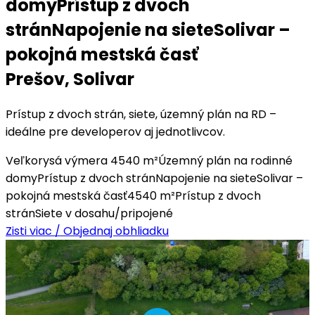
domy
Prístup z dvoch
strán
Napojenie na siete
Solivar –
pokojná mestská časť
Prešov,
Solivar
Prístup z dvoch strán, siete, územný plán na RD –
ideálne pre developerov aj jednotlivcov.
Veľkorysá výmera 4540 m²
Územný plán na rodinné
domy
Prístup z dvoch strán
Napojenie na siete
Solivar –
pokojná mestská časť
4540 m²
Prístup z dvoch
strán
Siete v dosahu/pripojené
Zisti viac / Objednaj obhliadku