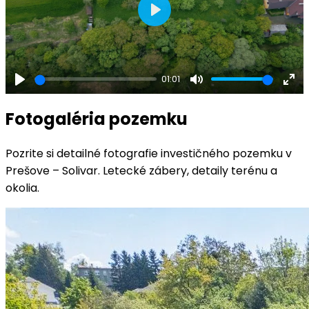
Play
01:01
Play
Mute
Ent
ful
Fotogaléria pozemku
Pozrite si detailné fotografie investičného pozemku v
Prešove – Solivar. Letecké zábery, detaily terénu a
okolia.