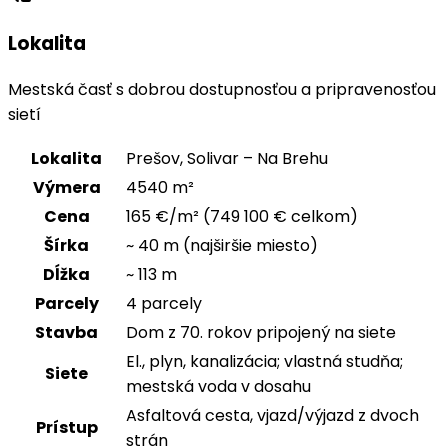
Lokalita
Mestská časť s dobrou dostupnosťou a pripravenosťou
sietí
Lokalita
Prešov, Solivar – Na Brehu
Výmera
4540 m²
Cena
165 €/m² (749 100 € celkom)
Šírka
~ 40 m (najširšie miesto)
Dĺžka
~ 113 m
Parcely
4 parcely
Stavba
Dom z 70. rokov pripojený na siete
El., plyn, kanalizácia; vlastná studňa;
Siete
mestská voda v dosahu
Asfaltová cesta, vjazd/výjazd z dvoch
Prístup
strán