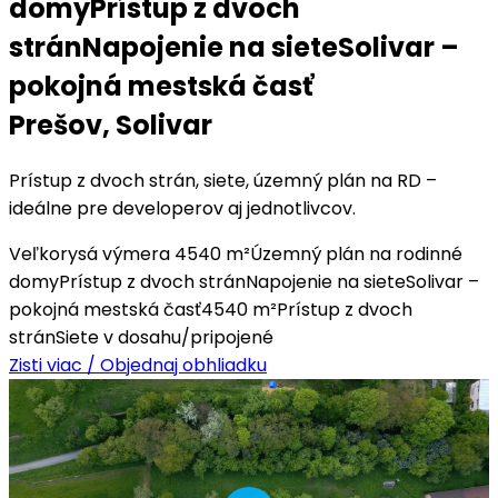
domy
Prístup z dvoch
strán
Napojenie na siete
Solivar –
pokojná mestská časť
Prešov,
Solivar
Prístup z dvoch strán, siete, územný plán na RD –
ideálne pre developerov aj jednotlivcov.
Veľkorysá výmera 4540 m²
Územný plán na rodinné
domy
Prístup z dvoch strán
Napojenie na siete
Solivar –
pokojná mestská časť
4540 m²
Prístup z dvoch
strán
Siete v dosahu/pripojené
Zisti viac / Objednaj obhliadku