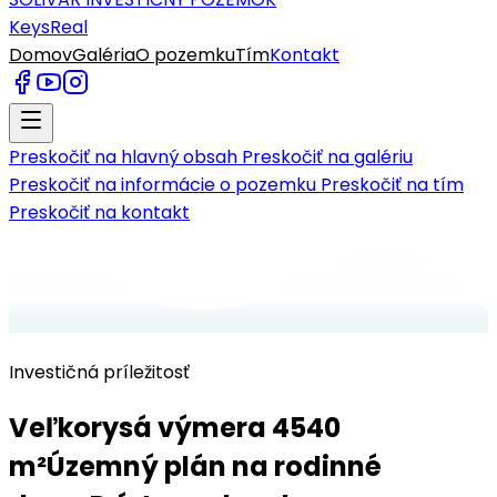
KeysReal
Domov
Galéria
O pozemku
Tím
Kontakt
Preskočiť na hlavný obsah
Preskočiť na galériu
Preskočiť na informácie o pozemku
Preskočiť na tím
Preskočiť na kontakt
Investičná príležitosť
Veľkorysá výmera 4540
m²
Územný plán na rodinné