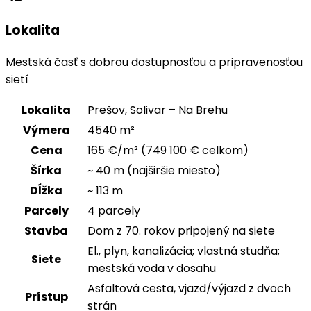
Lokalita
Mestská časť s dobrou dostupnosťou a pripravenosťou
sietí
Lokalita
Prešov, Solivar – Na Brehu
Výmera
4540 m²
Cena
165 €/m² (749 100 € celkom)
Šírka
~ 40 m (najširšie miesto)
Dĺžka
~ 113 m
Parcely
4 parcely
Stavba
Dom z 70. rokov pripojený na siete
El., plyn, kanalizácia; vlastná studňa;
Siete
mestská voda v dosahu
Asfaltová cesta, vjazd/výjazd z dvoch
Prístup
strán